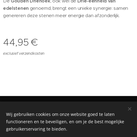
De
Gouden Driehoek
, ook wel de
Drie-eenheid van
edelstenen
genoemd, brengt een unieke synergie: samen
genereren deze stenen meer energie dan afzonderlijk.
44,95
€
exclusief verzendkosten
©2024Reiki by Andrea Zoetermeer
Wij gebruiken cookies om onze website goed te laten
Reiki by Andrea is ingeschreven bij de KvK onder nummer
functioneren en te beveiligen, en om je de best mogelijke
96577282 Btw:NL005218531B15
gebruikerservaring te bieden.
Cookies