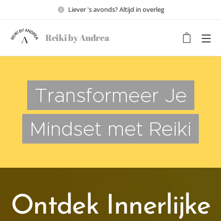
Liever 's avonds? Altijd in overleg
Reiki by Andrea
Transformeer Je
Mindset met Reiki
Ontdek Innerlijke