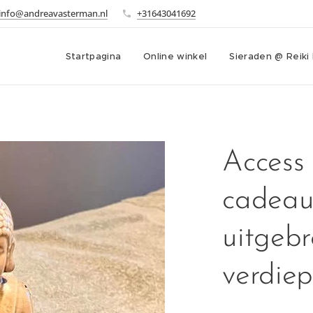
info@andreavasterman.nl
+31643041692
Startpagina
Online winkel
Sieraden @ Reiki
Access
cadeau
uitgebr
verdiep