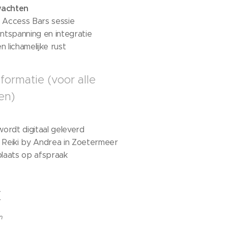
wachten
e Access Bars sessie
ontspanning en integratie
 lichamelijke rust
formatie (voor alle
en)
ordt digitaal geleverd
bij Reiki by Andrea in Zoetermeer
plaats op afspraak
€
n