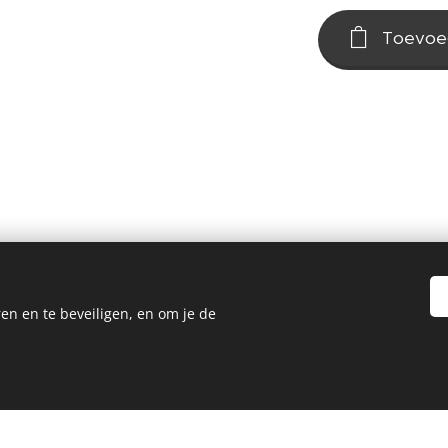
Toevoe
en en te beveiligen, en om je de
©2024Reiki by Andrea Zoetermeer
 is ingeschreven bij de KvK onder nummer 96577282 Btw:NL0052185