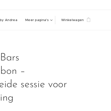
 by Andrea
Meer pagina's
Winkelwagen
 Bars
bon –
eide sessie voor
ing