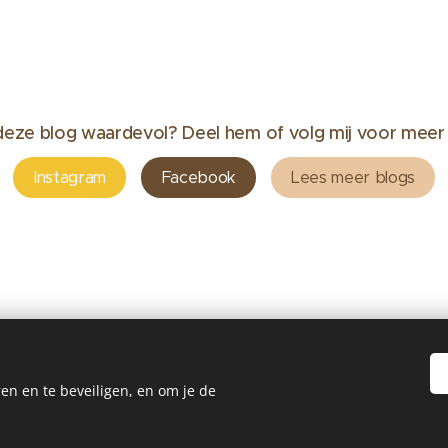
deze blog waardevol? Deel hem of volg mij voor meer i
Instagram
Facebook
Lees meer blogs
en en te beveiligen, en om je de
©2024Reiki by Andrea Zoetermeer
 is ingeschreven bij de KvK onder nummer 96577282 Btw:NL0052185