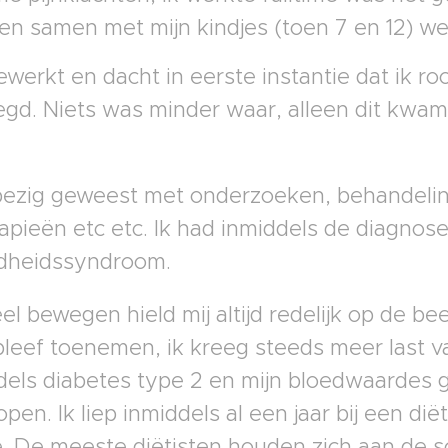
en samen met mijn kindjes (toen 7 en 12) we
gewerkt en dacht in eerste instantie dat ik r
gd. Niets was minder waar, alleen dit kwam 
 bezig geweest met onderzoeken, behandelin
pieën etc etc. Ik had inmiddels de diagnose
idheidssyndroom.
 bewegen hield mij altijd redelijk op de been
leef toenemen, ik kreeg steeds meer last v
dels diabetes type 2 en mijn bloedwaardes 
pen. Ik liep inmiddels al een jaar bij een diët
 De meeste diëtisten houden zich aan de sch