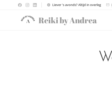
Liever 's avonds? Altijd in overleg
Reiki by Andrea
We