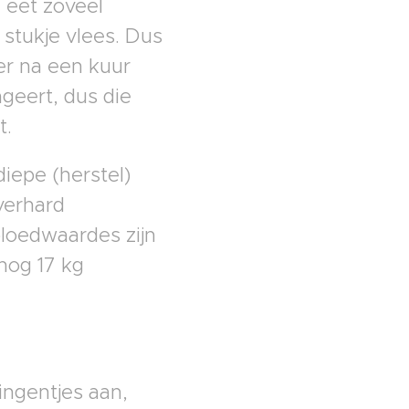
 eet zoveel
 stukje vlees. Dus
er na een kuur
geert, dus die
t.
diepe (herstel)
verhard
bloedwaardes zijn
 nog 17 kg
ingentjes aan,