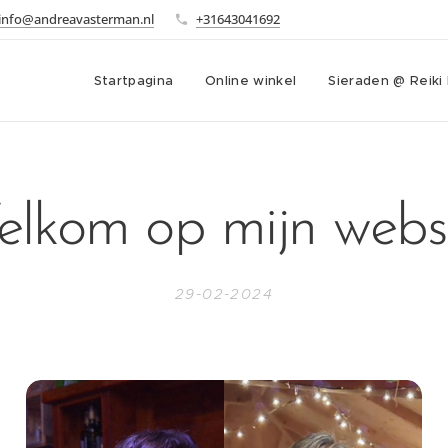
info@andreavasterman.nl
+31643041692
Startpagina
Online winkel
Sieraden @ Reiki
lkom op mijn webs
29-02-2024