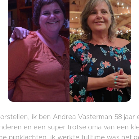
orstellen, ik ben Andrea Vasterman 58 jaar
nderen en een super trotse oma van een kle
e pijnklachten, ik werkte fulltime was net 