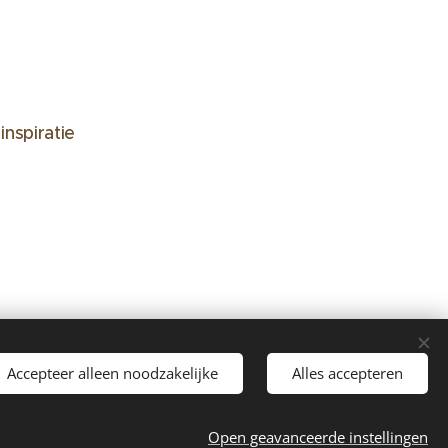
nspiratie
Accepteer alleen noodzakelijke
Alles accepteren
31B15
Cookies
Open geavanceerde instellingen