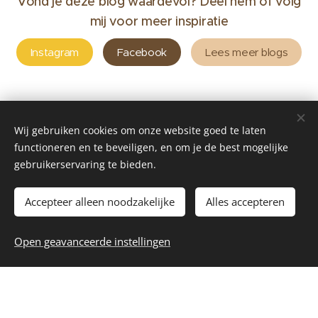
Vond je deze blog waardevol? Deel hem of volg
mij voor meer inspiratie
Instagram
Facebook
Lees meer blogs
Wij gebruiken cookies om onze website goed te laten
functioneren en te beveiligen, en om je de best mogelijke
gebruikerservaring te bieden.
©2024Reiki by Andrea Zoetermeer
Accepteer alleen noodzakelijke
Alles accepteren
Reiki by Andrea is ingeschreven bij de KvK onder nummer
96577282 Btw:NL005218531B15
Open geavanceerde instellingen
Cookies
Deel deze blog: