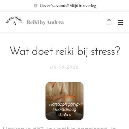
Liever 's avonds? Altijd in overleg
Reiki by Andrea
Wat doet reiki bij stress?
09-09-2025
Handoplegging-
reiki-3deoog
chakra